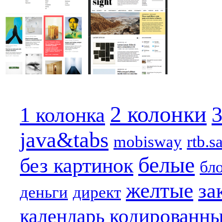
2 колонки
3
1 колонка
java&tabs
mobisway
rtb.s
белые
без картинок
бл
желтые
за
деньги
директ
кодированн
календарь