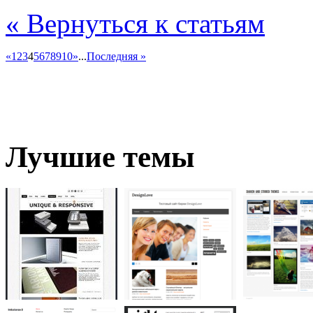
« Вернуться к статьям
«
1
2
3
4
5
6
7
8
9
10
»
...
Последняя »
Лучшие темы