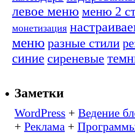
левое меню
меню 2 с
настраива
монетизация
меню
разные стили
ре
синие
темн
сиреневые
Заметки
WordPress
+
Ведение бл
+
Реклама
+
Программы