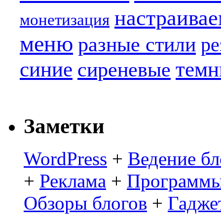
настраива
монетизация
меню
разные стили
ре
синие
темн
сиреневые
Заметки
WordPress
+
Ведение бл
+
Реклама
+
Программы
Обзоры блогов
+
Гадже