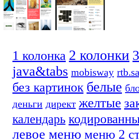
2 колонки
3
1 колонка
java&tabs
mobisway
rtb.s
белые
без картинок
бл
желтые
за
деньги
директ
кодированн
календарь
левое меню
меню 2 с