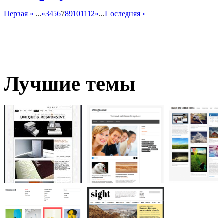
Первая «
...
«
3
4
5
6
7
8
9
10
11
12
»
...
Последняя »
Лучшие темы