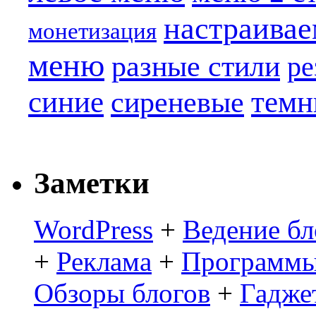
настраива
монетизация
меню
разные стили
ре
синие
темн
сиреневые
Заметки
WordPress
+
Ведение бл
+
Реклама
+
Программы
Обзоры блогов
+
Гадже