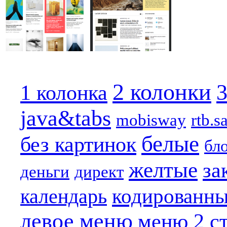
2 колонки
3
1 колонка
java&tabs
mobisway
rtb.s
белые
без картинок
бл
желтые
за
деньги
директ
кодированн
календарь
левое меню
меню 2 с